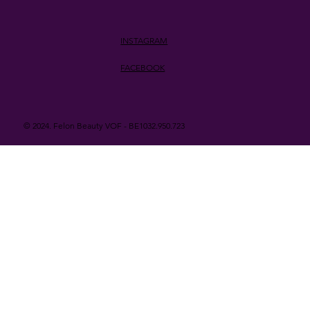
INSTAGRAM
FACEBOOK
© 2024. Felon Beauty VOF - BE1032.950.723