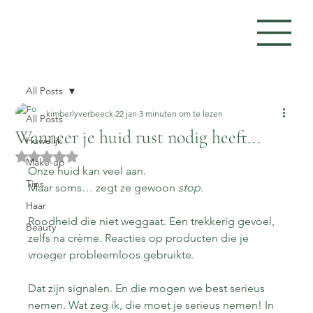
All Posts
kimberlyverbeeck
22 jan
3 minuten om te lezen
All Posts
Wanneer je huid rust nodig heeft...
Huwelijk
Beoordeeld met NaN uit 5 sterren.
Make-up
Onze huid kan veel aan.
Tips
Maar soms… zegt ze gewoon 
stop
.
Haar
Roodheid die niet weggaat. Een trekkerig gevoel, 
Beauty
zelfs na crème. Reacties op producten die je 
vroeger probleemloos gebruikte.
Dat zijn signalen. En die mogen we best serieus 
nemen. Wat zeg ik, die moet je serieus nemen! In 