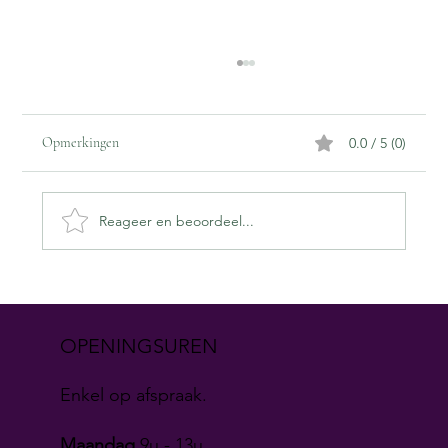
Opmerkingen
0.0 / 5 (0)
Reageer en beoordeel...
Waarom de winterzon je huid sneller beschadigt
dan je denkt
OPENINGSUREN
Enkel op afspraak.
Maandag
9u - 13u