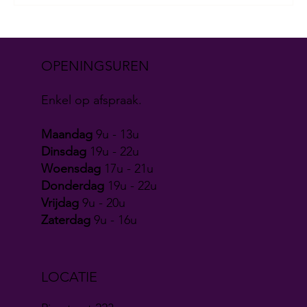
OPENINGSUREN
Enkel op afspraak.
Maandag
9u - 13u
Dinsdag
19u - 22u
Woensdag
17u - 21u
Donderdag
19u - 22u
Vrijdag
9u - 20u
Zaterdag
9u - 16u
LOCATIE