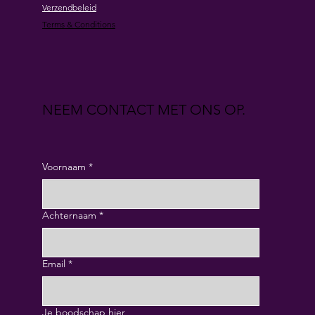
Verzendbeleid
Terms & Conditions
NEEM CONTACT MET ONS OP.
Voornaam
*
Achternaam
*
Email
*
Je boodschap hier