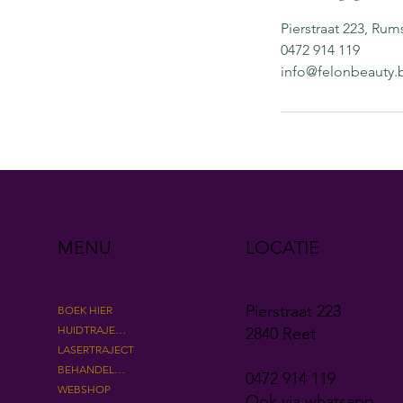
Pierstraat 223, Rum
0472 914 119
info@felonbeauty.
MENU
LOCATIE
Pierstraat 223
BOEK HIER
HUIDTRAJECTEN
2840 Reet
LASERTRAJECT
BEHANDELINGEN
0472 914 119
WEBSHOP
Ook via whatsapp