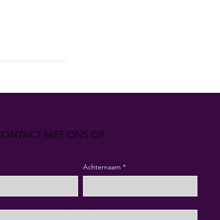
ONTACT MET ONS OP.
Achternaam
*