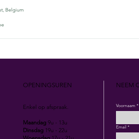
st, Belgium
be
OPENINGSUREN
NEEM C
Voornaam
*
Enkel op afspraak.
Maandag
9u - 13u
Email
*
Dinsdag
19u - 22u
Woensdag
17u - 21u