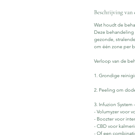
Beschrijving van 
Wat houdt de beha
Deze behandeling 
gezonde, stralende
om één zone per be
Verloop van de be
1. Grondige reinig
2. Peeling om dod
3. Infuzion System
- Volumyzer voor v
- Boozter voor inte
- CBD voor kalmeri
- Of een combinati