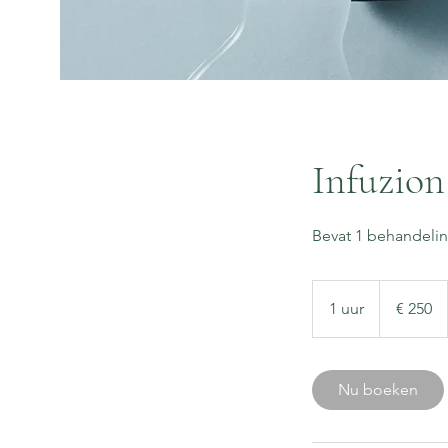
Infuzion
Bevat 1 behandelin
250
euro
1 uur
1
€ 250
u
u
Nu boeken