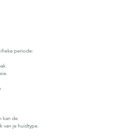
ifieke periode:
ak.
sie.
n
n kan de
k van je huidtype.