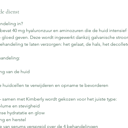
de dienst
ndeling in?
bevat 40 mg hyaluronzuur en aminozuren die de huid intensief
 gloed geven. Deze wordt ingewerkt dankzij galvanische stroo
handeling te laten verzorgen: het gelaat, de hals, het decolle
handeling:
ing van de huid
e huidcellen te verwijderen en opname te bevorderen
 – samen met Kimberly wordt gekozen voor het juiste type:
olume en stevigheid
nse hydratatie en glow
ng en herstel
e van serums verspreid over de 4 behandelingen