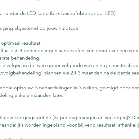
r onder de LED-lamp (bij claustrofobie zonder LED)
zorging afgestemd op jouw huidtype
optimaal resultaat:
ultaat zijn 4 behandelingen aanbevolen, verspreid over een spec
eerste behandeling.
n 3 volgen in de twee opeenvolgende weken na je eerste afspra
opvolgbehandeling) plannen we 2 à 3 maanden na de derde ses
n mooie opbouw: 3 behandelingen in 3 weken, gevolgd door ee
ling enkele maanden later.
uidverzorgingsroutine (2x per dag reinigen en verzorgen)? Da
andelijks worden ingepland voor blijvend resultaat, afhankelij